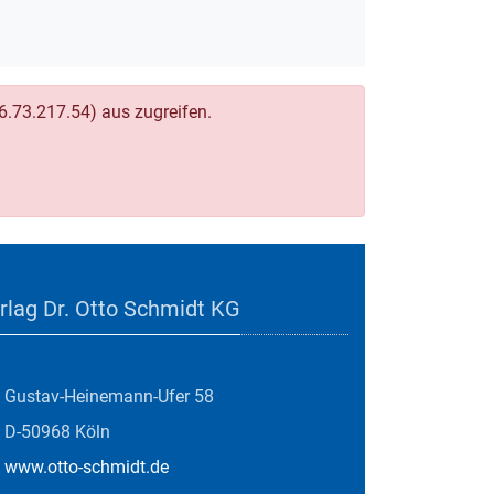
16.73.217.54) aus zugreifen.
rlag Dr. Otto Schmidt KG
Gustav-Heinemann-Ufer 58
D-50968 Köln
www.otto-schmidt.de